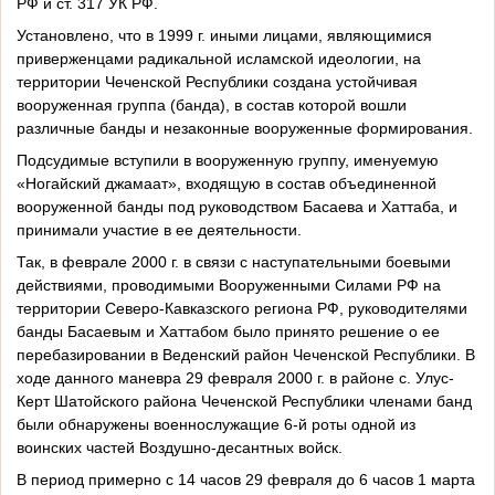
РФ и ст. 317 УК РФ.
Установлено, что в 1999 г. иными лицами, являющимися
приверженцами радикальной исламской идеологии, на
территории Чеченской Республики создана устойчивая
вооруженная группа (банда), в состав которой вошли
различные банды и незаконные вооруженные формирования.
Подсудимые вступили в вооруженную группу, именуемую
«Ногайский джамаат», входящую в состав объединенной
вооруженной банды под руководством Басаева и Хаттаба, и
принимали участие в ее деятельности.
Так, в феврале 2000 г. в связи с наступательными боевыми
действиями, проводимыми Вооруженными Силами РФ на
территории Северо-Кавказского региона РФ, руководителями
банды Басаевым и Хаттабом было принято решение о ее
перебазировании в Веденский район Чеченской Республики. В
ходе данного маневра 29 февраля 2000 г. в районе с. Улус-
Керт Шатойского района Чеченской Республики членами банд
были обнаружены военнослужащие 6-й роты одной из
воинских частей Воздушно-десантных войск.
В период примерно с 14 часов 29 февраля до 6 часов 1 марта