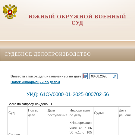
ЮЖНЫЙ ОКРУЖНОЙ ВОЕННЫЙ
СУД
СУДЕБНОЕ ДЕЛОПРОИЗВОДСТВО
Вывести список дел, назначенных на дату
Поиск информации по делам
УИД: 61OV0000-01-2025-000702-56
Всего по запросу найдено -
1
.
Номер
Дата
Информация
Дата
Суд
Судья
дела
поступления
по делу
решения
<Информация
скрыта> - ст.
30 ч.1, ст.105
Северо-