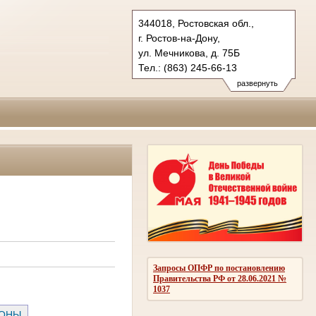
344018, Ростовская обл.,
г. Ростов-на-Дону,
ул. Мечникова, д. 75Б
Тел.: (863) 245-66-13
245-65-00, 245-66-00
развернуть
yovs.ros@sudrf.ru
Запросы ОПФР по постановлению
Правительства РФ от 28.06.2021 №
1037
РОНЫ