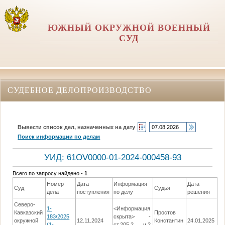
ЮЖНЫЙ ОКРУЖНОЙ ВОЕННЫЙ
СУД
СУДЕБНОЕ ДЕЛОПРОИЗВОДСТВО
Вывести список дел, назначенных на дату
Поиск информации по делам
УИД: 61OV0000-01-2024-000458-93
Всего по запросу найдено -
1
.
Номер
Дата
Информация
Дата
Суд
Судья
Р
дела
поступления
по делу
решения
Северо-
1-
<Информация
Кавказский
Простов
183/2025
скрыта> -
В
окружной
12.11.2024
Константин
24.01.2025
(1-
ст.205.2 ч.2
П