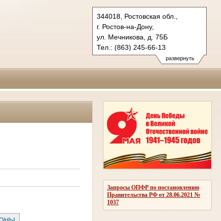
344018, Ростовская обл.,
г. Ростов-на-Дону,
ул. Мечникова, д. 75Б
Тел.: (863) 245-66-13
245-65-00, 245-66-00
развернуть
yovs.ros@sudrf.ru
Запросы ОПФР по постановлению
Правительства РФ от 28.06.2021 №
1037
РОНЫ