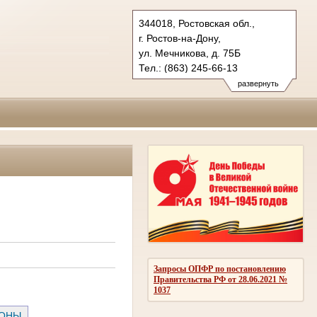
344018, Ростовская обл.,
г. Ростов-на-Дону,
ул. Мечникова, д. 75Б
Тел.: (863) 245-66-13
245-65-00, 245-66-00
развернуть
yovs.ros@sudrf.ru
Запросы ОПФР по постановлению
Правительства РФ от 28.06.2021 №
1037
РОНЫ