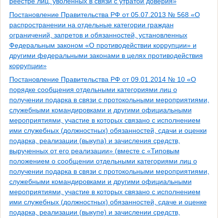
реестре лиц, уволенных в связи с утратой доверия»
Постановление Правительства РФ от 05.07.2013 № 568 «О
распространении на отдельные категории граждан
ограничений, запретов и обязанностей, установленных
Федеральным законом «О противодействии коррупции» и
другими федеральными законами в целях противодействия
коррупции»
Постановление Правительства РФ от 09.01.2014 № 10 «О
порядке сообщения отдельными категориями лиц о
получении подарка в связи с протокольными мероприятиями,
служебными командировками и другими официальными
мероприятиями, участие в которых связано с исполнением
ими служебных (должностных) обязанностей, сдачи и оценки
подарка, реализации (выкупа) и зачисления средств,
вырученных от его реализации» (вместе с «Типовым
положением о сообщении отдельными категориями лиц о
получении подарка в связи с протокольными мероприятиями,
служебными командировками и другими официальными
мероприятиями, участие в которых связано с исполнением
ими служебных (должностных) обязанностей, сдаче и оценке
подарка, реализации (выкупе) и зачислении средств,