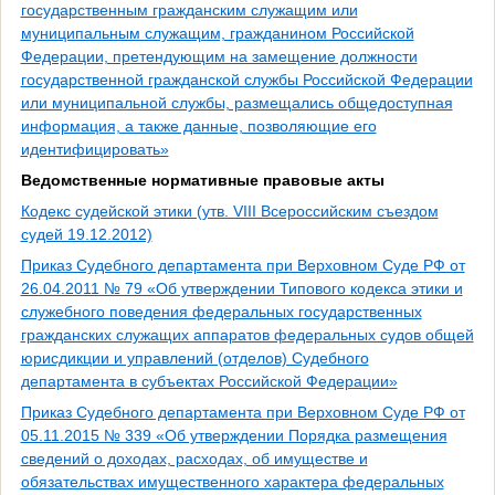
государственным гражданским служащим или
муниципальным служащим, гражданином Российской
Федерации, претендующим на замещение должности
государственной гражданской службы Российской Федерации
или муниципальной службы, размещались общедоступная
информация, а также данные, позволяющие его
идентифицировать»
Ведомственные нормативные правовые акты
Кодекс судейской этики (утв. VIII Всероссийским съездом
судей 19.12.2012)
Приказ Судебного департамента при Верховном Суде РФ от
26.04.2011 № 79 «Об утверждении Типового кодекса этики и
служебного поведения федеральных государственных
гражданских служащих аппаратов федеральных судов общей
юрисдикции и управлений (отделов) Судебного
департамента в субъектах Российской Федерации»
Приказ Судебного департамента при Верховном Суде РФ от
05.11.2015 № 339 «Об утверждении Порядка размещения
сведений о доходах, расходах, об имуществе и
обязательствах имущественного характера федеральных