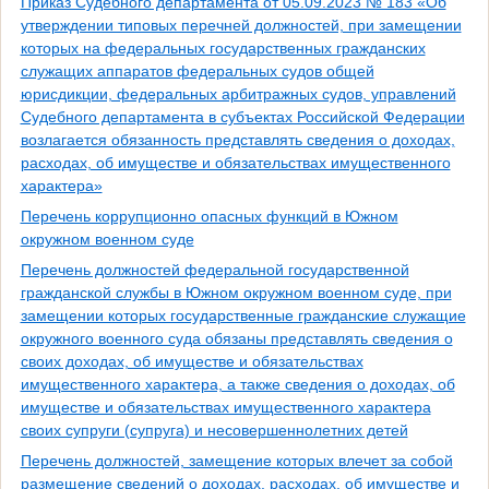
Приказ Судебного департамента от 05.09.2023 № 183 «Об
утверждении типовых перечней должностей, при замещении
которых на федеральных государственных гражданских
служащих аппаратов федеральных судов общей
юрисдикции, федеральных арбитражных судов, управлений
Судебного департамента в субъектах Российской Федерации
возлагается обязанность представлять сведения о доходах,
расходах, об имуществе и обязательствах имущественного
характера»
Перечень коррупционно опасных функций в Южном
окружном военном суде
Перечень должностей федеральной государственной
гражданской службы в Южном окружном военном суде, при
замещении которых государственные гражданские служащие
окружного военного суда обязаны представлять сведения о
своих доходах, об имуществе и обязательствах
имущественного характера, а также сведения о доходах, об
имуществе и обязательствах имущественного характера
своих супруги (супруга) и несовершеннолетних детей
Перечень должностей, замещение которых влечет за собой
размещение сведений о доходах, расходах, об имуществе и