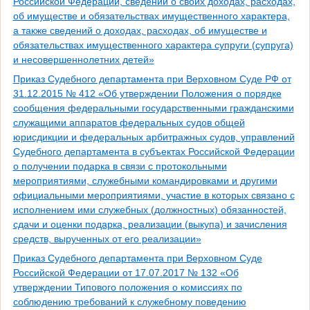
Российской Федерации, сведений о своих доходах, расходах,
об имуществе и обязательствах имущественного характера,
а также сведений о доходах, расходах, об имуществе и
обязательствах имущественного характера супруги (супруга)
и несовершеннолетних детей»
Приказ Судебного департамента при Верховном Суде РФ от
31.12.2015 № 412 «Об утверждении Положения о порядке
сообщения федеральными государственными гражданскими
служащими аппаратов федеральных судов общей
юрисдикции и федеральных арбитражных судов, управлений
Судебного департамента в субъектах Российской Федерации
о получении подарка в связи с протокольными
мероприятиями, служебными командировками и другими
официальными мероприятиями, участие в которых связано с
исполнением ими служебных (должностных) обязанностей,
сдачи и оценки подарка, реализации (выкупа) и зачисления
средств, вырученных от его реализации»
Приказ Судебного департамента при Верховном Суде
Российской Федерации от 17.07.2017 № 132 «Об
утверждении Типового положения о комиссиях по
соблюдению требований к служебному поведению