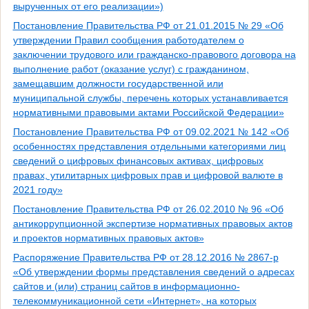
вырученных от его реализации»)
Постановление Правительства РФ от 21.01.2015 № 29 «Об
утверждении Правил сообщения работодателем о
заключении трудового или гражданско-правового договора на
выполнение работ (оказание услуг) с гражданином,
замещавшим должности государственной или
муниципальной службы, перечень которых устанавливается
нормативными правовыми актами Российской Федерации»
Постановление Правительства РФ от 09.02.2021 № 142 «Об
особенностях представления отдельными категориями лиц
сведений о цифровых финансовых активах, цифровых
правах, утилитарных цифровых прав и цифровой валюте в
2021 году»
Постановление Правительства РФ от 26.02.2010 № 96 «Об
антикоррупционной экспертизе нормативных правовых актов
и проектов нормативных правовых актов»
Распоряжение Правительства РФ от 28.12.2016 № 2867-р
«Об утверждении формы представления сведений о адресах
сайтов и (или) страниц сайтов в информационно-
телекоммуникационной сети «Интернет», на которых